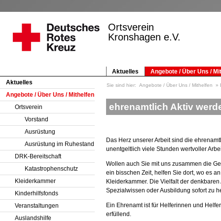
Ortsverein
Kronshagen e.V.
Aktuelles
Angebote / Über Uns / Mi
Aktuelles
Sie sind hier:
Angebote / Über Uns / Mithelfen
Angebote / Über Uns / Mithelfen
ehrenamtlich Aktiv werd
Ortsverein
Vorstand
Ausrüstung
Das Herz unserer Arbeit sind die ehrenamtli
Ausrüstung im Ruhestand
unentgeltlich viele Stunden wertvoller Arb
DRK-Bereitschaft
Wollen auch Sie mit uns zusammen die Gesel
Katastrophenschutz
ein bisschen Zeit, helfen Sie dort, wo es a
Kleiderkammer
Kleiderkammer. Die Vielfalt der denkbaren
Spezialwissen oder Ausbildung sofort zu he
Kinderhilfsfonds
Ein Ehrenamt ist für Helferinnen und Helf
Veranstaltungen
erfüllend.
Auslandshilfe