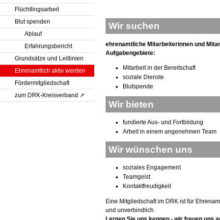
Flüchtlingsarbeit
Blut spenden
Wir suchen
Ablauf
ehrenamtliche Mitarbeiterinnen und Mitar
Erfahrungsbericht
Aufgabengebiete:
Grundsätze und Leitlinien
Mitarbeit in der Bereitschaft
Ehrenamtlich aktiv werden
soziale Dienste
Fördermitgliedschaft
Blutspende
zum DRK-Kreisverband
Wir bieten
fundierte Aus- und Fortbildung
Arbeit in einem angenehmen Team
Wir wünschen uns
soziales Engagement
Teamgeist
Kontaktfreudigkeit
Eine Mitgliedschaft im DRK ist für Ehrenamt
und unverbindlich.
Lernen Sie uns kennen - wir freuen uns au