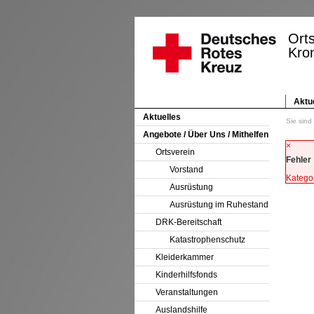
Ort
Kro
Aktu
Aktuelles
Sie sind
Angebote / Über Uns / Mithelfen
×
Ortsverein
Fehler
Vorstand
Kategor
Ausrüstung
Ausrüstung im Ruhestand
DRK-Bereitschaft
Katastrophenschutz
Kleiderkammer
Kinderhilfsfonds
Veranstaltungen
Auslandshilfe